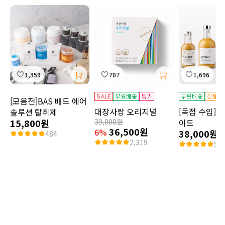
1,359
707
1,696
[모음전]BAS 배드 에어
대장사랑 오리지널
[독점 수입]짐
솔루션 탈취제
15,800원
39,000원
이드
36,500원
6%
38,000원
484
2,319
55