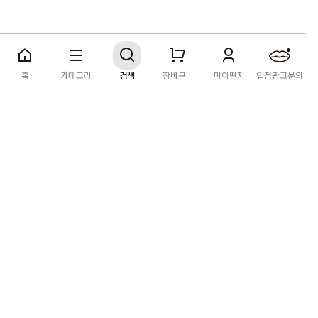
딴지마켓
이용약관
개인정보처리방침
입점·광고문의
홈
카테고리
검색
장바구니
마이딴지
입점광고문의
공지사항
2026년 8월 카드사 무이자할부 이벤트 안내
[공지] "오페라 맛 좀 봐라" 26년 6월~7월 공연 판매 페이지 오
픈 시간 공지
[공지] 딴지마켓 상품 타 몰 불법 등록 및 판매 금지 안내
딴지마켓 정보
마켓소개
이용안내
입점안내
딴지일보
딴지방송국
(주)딴지그룹
사업장소재지: (03742) 서울특별시 서대문구 충정로 20, 2층
사업자등록번호: 105-86-08349
대표자: 김어준