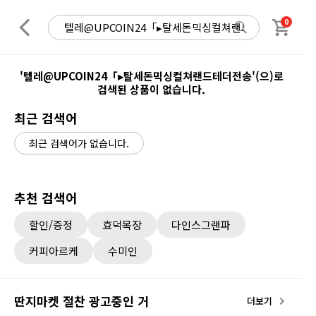
0
'텔레@UPCOIN24「▸탈세돈믹싱컬쳐랜드테더전송'(으)로
검색된 상품이 없습니다.
최근 검색어
최근 검색어가 없습니다.
추천 검색어
할인/증정
효덕목장
다인스그랜파
커피아르케
수미인
딴지마켓 절찬 광고중인 거
더보기