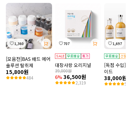
1,360
707
1,697
[모음전]BAS 배드 에어
대장사랑 오리지널
[독점 수입]짐
솔루션 탈취제
15,800원
39,000원
이드
36,500원
6%
38,000원
484
2,319
55