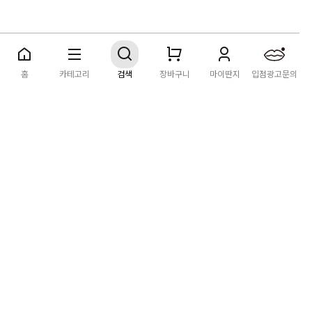
딴지마켓
이용약관
개인정보처리방침
입점·광고문의
홈
카테고리
검색
장바구니
마이딴지
입점광고문의
공지사항
2026년 8월 카드사 무이자할부 이벤트 안내
[공지] "오페라 맛 좀 봐라" 26년 6월~7월 공연 판매 페이지 오
픈 시간 공지
[공지] 딴지마켓 상품 타 몰 불법 등록 및 판매 금지 안내
딴지마켓 정보
마켓소개
이용안내
입점안내
딴지일보
딴지방송국
(주)딴지그룹
사업장소재지: (03742) 서울특별시 서대문구 충정로 20, 2층
사업자등록번호: 105-86-08349
대표자: 김어준