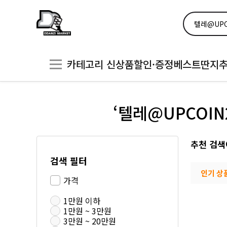
카테고리
신상품
할인·증정
베스트
딴지
‘텔레@UPCOI
추천 검색
검색 필터
인기 상
가격
1만원 이하
1만원 ~ 3만원
3만원 ~ 20만원