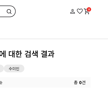
0
에 대한 검색 결과
수미인
총
0
건
 순