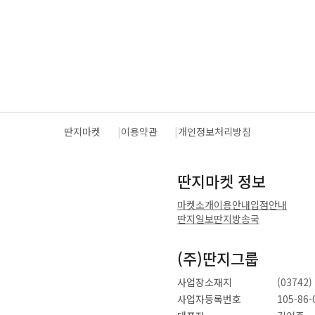
딴지마켓
이용약관
개인정보처리방침
딴지마켓 정보
마켓소개
이용안내
입점안내
딴지일보
딴지방송국
(주)딴지그룹
사업장소재지
(0374
사업자등록번호
105-86-