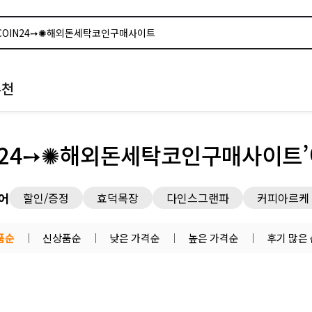
추천
N24➙✺해외돈세탁코인구매사이트’
어
할인/증정
효덕목장
다인스그랜파
커피아르케
품순
신상품순
낮은 가격순
높은 가격순
후기 많은