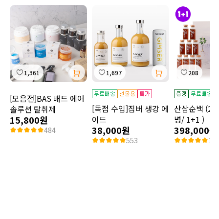
1,361
1,697
208
[모음전]BAS 배드 에어
[독점 수입]짐버 생강 에
산삼순백 (20m
솔루션 탈취제
15,800원
이드
병/ 1+1 )
38,000원
398,000원
484
553
10