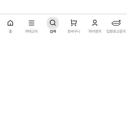
딴지마켓
이용약관
개인정보처리방침
입점·광고문의
홈
카테고리
검색
장바구니
마이딴지
입점광고문의
공지사항
2026년 8월 카드사 무이자할부 이벤트 안내
[공지] "오페라 맛 좀 봐라" 26년 6월~7월 공연 판매 페이지 오
픈 시간 공지
[공지] 딴지마켓 상품 타 몰 불법 등록 및 판매 금지 안내
딴지마켓 정보
마켓소개
이용안내
입점안내
딴지일보
딴지방송국
(주)딴지그룹
사업장소재지: (03742) 서울특별시 서대문구 충정로 20, 2층
사업자등록번호: 105-86-08349
대표자: 김어준