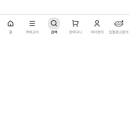
딴지마켓
이용약관
개인정보처리방침
입점·광고문의
홈
카테고리
검색
장바구니
마이딴지
입점광고문의
공지사항
2026년 8월 카드사 무이자할부 이벤트 안내
[공지] "오페라 맛 좀 봐라" 26년 6월~7월 공연 판매 페이지 오
픈 시간 공지
[공지] 딴지마켓 상품 타 몰 불법 등록 및 판매 금지 안내
딴지마켓 정보
마켓소개
이용안내
입점안내
딴지일보
딴지방송국
(주)딴지그룹
사업장소재지: (03742) 서울특별시 서대문구 충정로 20, 2층
사업자등록번호: 105-86-08349
대표자: 김어준