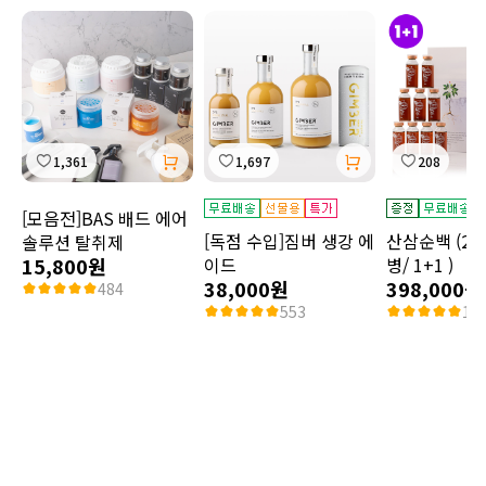
1,361
1,697
208
[모음전]BAS 배드 에어
[독점 수입]짐버 생강 에
산삼순백 (20m
솔루션 탈취제
15,800원
이드
병/ 1+1 )
38,000원
398,000원
484
553
10