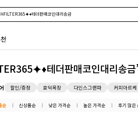
추천
LTER365⯌♦테더판매코인대리송금
어
할인/증정
효덕목장
다인스그랜파
커피아르케
품순
신상품순
낮은 가격순
높은 가격순
후기 많은