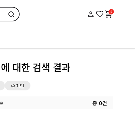
0
’
에 대한 검색 결과
수미인
총
0
건
 순