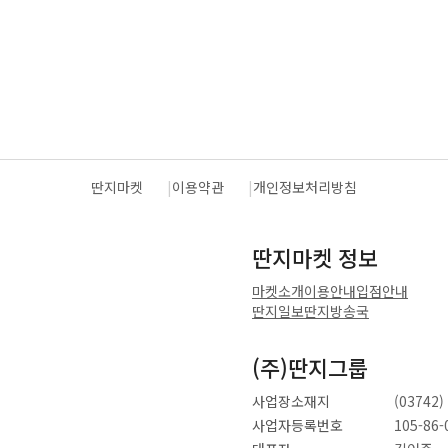
딴지마켓
이용약관
개인정보처리방침
딴지마켓 정보
마켓소개
이용안내
입점안내
딴지일보
딴지방송국
(주)딴지그룹
사업장소재지
(0374
사업자등록번호
105-86-