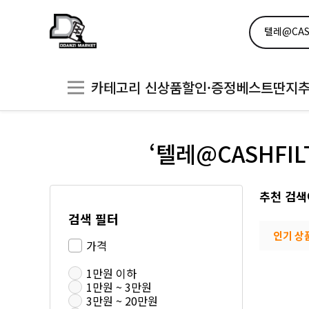
카테고리
신상품
할인·증정
베스트
딴지
‘텔레@CASHFI
추천 검색
검색 필터
인기 상
가격
1만원 이하
1만원 ~ 3만원
3만원 ~ 20만원