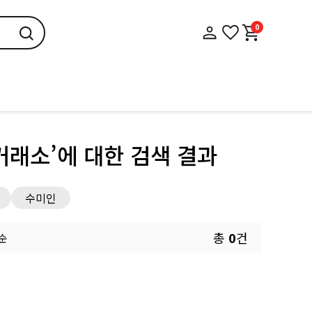
0
거래소’
에 대한 검색 결과
수미인
총
0
건
 순