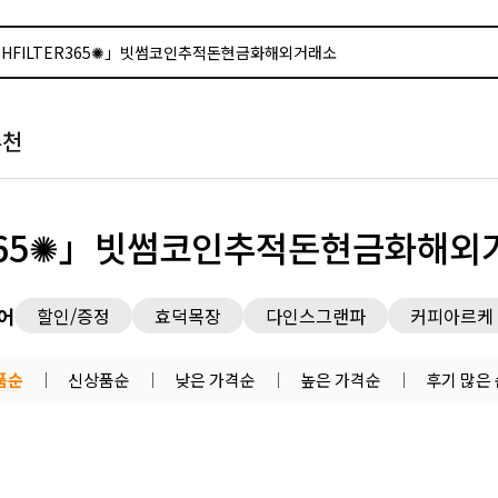
추천
ER365✺」빗썸코인추적돈현금화해외
어
할인/증정
효덕목장
다인스그랜파
커피아르케
품순
신상품순
낮은 가격순
높은 가격순
후기 많은