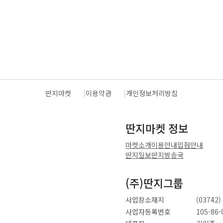
딴지마켓
이용약관
개인정보처리방침
딴지마켓 정보
마켓소개
이용안내
입점안내
딴지일보
딴지방송국
(주)딴지그룹
사업장소재지
(0374
사업자등록번호
105-86-