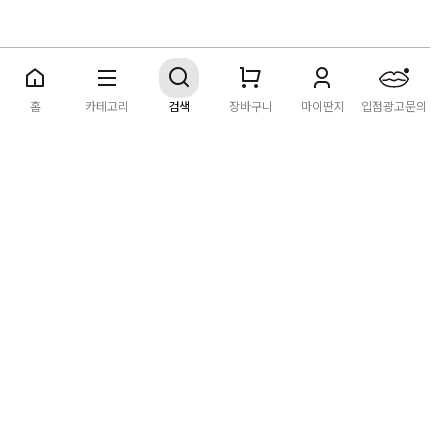
딴지마켓
이용약관
개인정보처리방침
입점·광고문의
홈
카테고리
검색
장바구니
마이딴지
입점광고문의
공지사항
2026년 8월 카드사 무이자할부 이벤트 안내
[공지] "오페라 맛 좀 봐라" 26년 6월~7월 공연 판매 페이지 오
픈 시간 공지
[공지] 딴지마켓 상품 타 몰 불법 등록 및 판매 금지 안내
딴지마켓 정보
마켓소개
이용안내
입점안내
딴지일보
딴지방송국
(주)딴지그룹
사업장소재지: (03742) 서울특별시 서대문구 충정로 20, 2층
사업자등록번호: 105-86-08349
대표자: 김어준