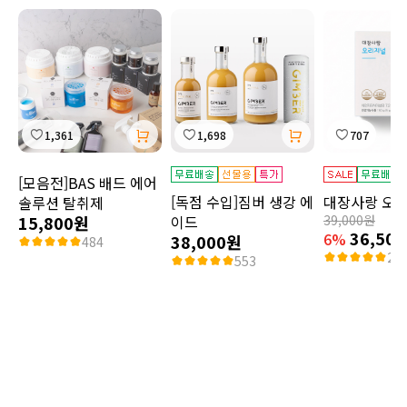
1,361
1,698
707
[모음전]BAS 배드 에어
[독점 수입]짐버 생강 에
대장사랑 오
솔루션 탈취제
15,800원
이드
39,000원
36,50
6%
38,000원
484
2,3
553