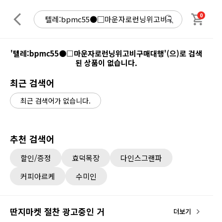
0
'텔레:bpmc55●□마운자로런닝위고비구매대행'(으)로 검색
된 상품이 없습니다.
최근 검색어
최근 검색어가 없습니다.
추천 검색어
할인/증정
효덕목장
다인스그랜파
커피아르케
수미인
딴지마켓 절찬 광고중인 거
더보기