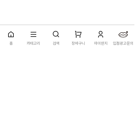
딴지마켓
이용약관
개인정보처리방침
입점·광고문의
홈
카테고리
검색
장바구니
마이딴지
입점광고문의
공지사항
2026년 8월 카드사 무이자할부 이벤트 안내
[공지] "오페라 맛 좀 봐라" 26년 6월~7월 공연 판매 페이지 오
픈 시간 공지
[공지] 딴지마켓 상품 타 몰 불법 등록 및 판매 금지 안내
딴지마켓 정보
마켓소개
이용안내
입점안내
딴지일보
딴지방송국
(주)딴지그룹
사업장소재지: (03742) 서울특별시 서대문구 충정로 20, 2층
사업자등록번호: 105-86-08349