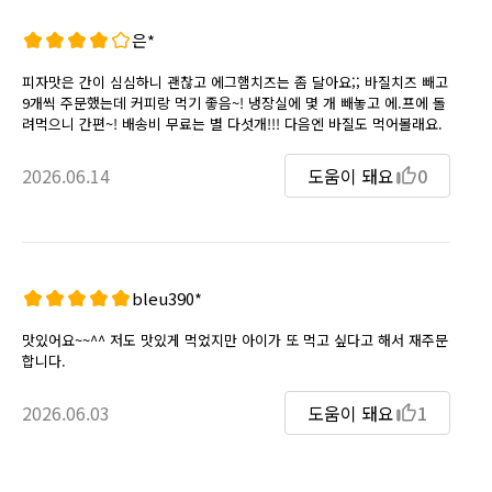
은*
피자맛은 간이 심심하니 괜찮고 에그햄치즈는 좀 달아요;; 바질치즈 빼고
9개씩 주문했는데 커피랑 먹기 좋음~! 냉장실에 몇 개 빼놓고 에.프에 돌
려먹으니 간편~! 배송비 무료는 별 다섯개!!! 다음엔 바질도 먹어볼래요.
2026.06.14
도움이 돼요
0
bleu390*
맛있어요~~^^ 저도 맛있게 먹었지만 아이가 또 먹고 싶다고 해서 재주문
합니다.
2026.06.03
도움이 돼요
1