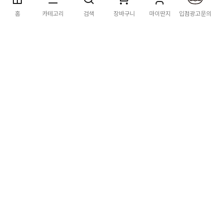
딴지마켓
이용약관
개인정보처리방침
입점·광고문의
홈
카테고리
검색
장바구니
마이딴지
입점광고문의
공지사항
2026년 8월 카드사 무이자할부 이벤트 안내
[공지] "오페라 맛 좀 봐라" 26년 6월~7월 공연 판매 페이지 오
픈 시간 공지
[공지] 딴지마켓 상품 타 몰 불법 등록 및 판매 금지 안내
딴지마켓 정보
마켓소개
이용안내
입점안내
딴지일보
딴지방송국
(주)딴지그룹
사업장소재지: (03742) 서울특별시 서대문구 충정로 20, 2층
사업자등록번호: 105-86-08349
대표자: 김어준
통신판매업신고: 2016-서울서대문-0408
고객센터