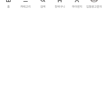
딴지마켓
이용약관
개인정보처리방침
입점·광고문의
홈
카테고리
검색
장바구니
마이딴지
입점광고문의
공지사항
2026년 8월 카드사 무이자할부 이벤트 안내
[공지] "오페라 맛 좀 봐라" 26년 6월~7월 공연 판매 페이지 오
픈 시간 공지
[공지] 딴지마켓 상품 타 몰 불법 등록 및 판매 금지 안내
딴지마켓 정보
마켓소개
이용안내
입점안내
딴지일보
딴지방송국
(주)딴지그룹
사업장소재지: (03742) 서울특별시 서대문구 충정로 20, 2층
사업자등록번호: 105-86-08349
대표자: 김어준
통신판매업신고: 2016-서울서대문-0408
고객센터