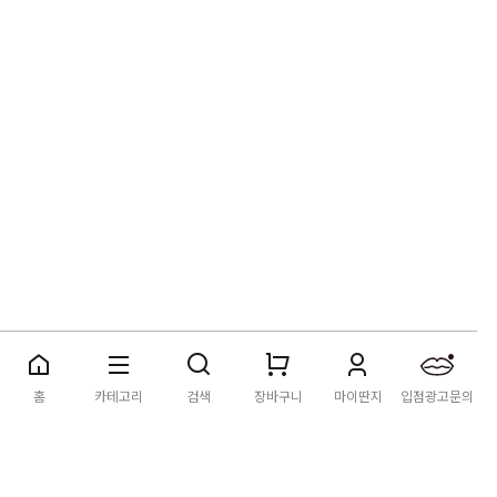
딴지마켓
이용약관
개인정보처리방침
입점·광고문의
홈
카테고리
검색
장바구니
마이딴지
입점광고문의
공지사항
2026년 8월 카드사 무이자할부 이벤트 안내
[공지] "오페라 맛 좀 봐라" 26년 6월~7월 공연 판매 페이지 오
픈 시간 공지