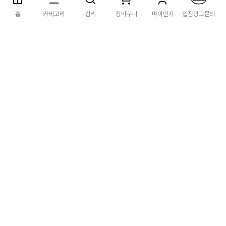
딴지마켓
이용약관
개인정보처리방침
입점·광고문의
홈
카테고리
검색
장바구니
마이딴지
입점광고문의
공지사항
2026년 8월 카드사 무이자할부 이벤트 안내
[공지] "오페라 맛 좀 봐라" 26년 6월~7월 공연 판매 페이지 오
픈 시간 공지
[공지] 딴지마켓 상품 타 몰 불법 등록 및 판매 금지 안내
딴지마켓 정보
마켓소개
이용안내
입점안내
딴지일보
딴지방송국
(주)딴지그룹
사업장소재지: (03742) 서울특별시 서대문구 충정로 20, 2층
사업자등록번호: 105-86-08349
대표자: 김어준
통신판매업신고: 2016-서울서대문-0408
고객센터