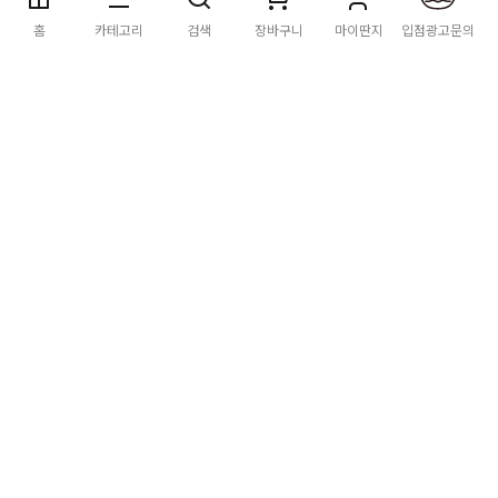
딴지마켓
이용약관
개인정보처리방침
입점·광고문의
홈
카테고리
검색
장바구니
마이딴지
입점광고문의
공지사항
2026년 8월 카드사 무이자할부 이벤트 안내
[공지] "오페라 맛 좀 봐라" 26년 6월~7월 공연 판매 페이지 오
픈 시간 공지
[공지] 딴지마켓 상품 타 몰 불법 등록 및 판매 금지 안내
딴지마켓 정보
마켓소개
이용안내
입점안내
딴지일보
딴지방송국
(주)딴지그룹
사업장소재지: (03742) 서울특별시 서대문구 충정로 20, 2층
사업자등록번호: 105-86-08349
대표자: 김어준
통신판매업신고: 2016-서울서대문-0408
고객센터