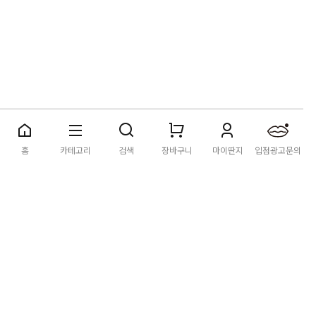
딴지마켓
이용약관
개인정보처리방침
입점·광고문의
홈
카테고리
검색
장바구니
마이딴지
입점광고문의
공지사항
2026년 8월 카드사 무이자할부 이벤트 안내
[공지] "오페라 맛 좀 봐라" 26년 6월~7월 공연 판매 페이지 오
픈 시간 공지
[공지] 딴지마켓 상품 타 몰 불법 등록 및 판매 금지 안내
딴지마켓 정보
마켓소개
이용안내
입점안내
딴지일보
딴지방송국