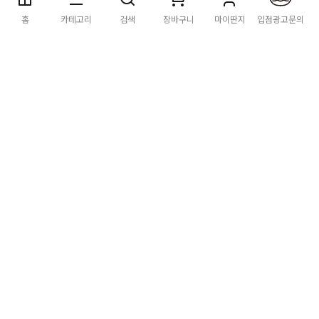
딴지마켓
이용약관
개인정보처리방침
입점·광고문의
홈
카테고리
검색
장바구니
마이딴지
입점광고문의
공지사항
2026년 8월 카드사 무이자할부 이벤트 안내
[공지] "오페라 맛 좀 봐라" 26년 6월~7월 공연 판매 페이지 오
픈 시간 공지
[공지] 딴지마켓 상품 타 몰 불법 등록 및 판매 금지 안내
딴지마켓 정보
마켓소개
이용안내
입점안내
딴지일보
딴지방송국
(주)딴지그룹
사업장소재지: (03742) 서울특별시 서대문구 충정로 20, 2층
사업자등록번호: 105-86-08349
대표자: 김어준
통신판매업신고: 2016-서울서대문-0408
고객센터