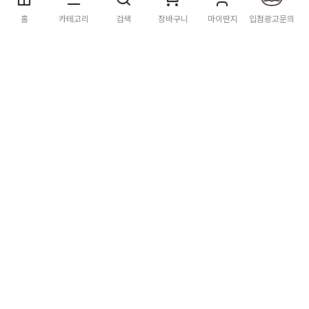
딴지마켓
이용약관
개인정보처리방침
입점·광고문의
홈
카테고리
검색
장바구니
마이딴지
입점광고문의
공지사항
2026년 8월 카드사 무이자할부 이벤트 안내
[공지] "오페라 맛 좀 봐라" 26년 6월~7월 공연 판매 페이지 오
픈 시간 공지
[공지] 딴지마켓 상품 타 몰 불법 등록 및 판매 금지 안내
딴지마켓 정보
마켓소개
이용안내
입점안내
딴지일보
딴지방송국
(주)딴지그룹
사업장소재지: (03742) 서울특별시 서대문구 충정로 20, 2층
사업자등록번호: 105-86-08349
대표자: 김어준
통신판매업신고: 2016-서울서대문-0408
고객센터