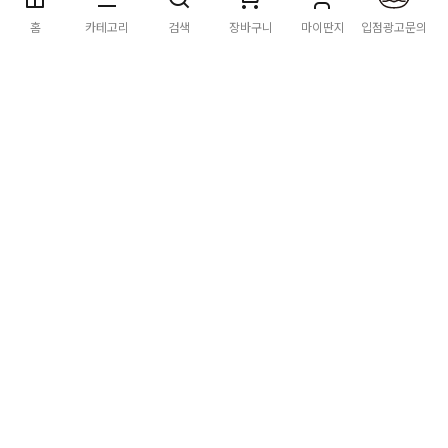
딴지마켓
이용약관
개인정보처리방침
입점·광고문의
홈
카테고리
검색
장바구니
마이딴지
입점광고문의
공지사항
2026년 8월 카드사 무이자할부 이벤트 안내
[공지] "오페라 맛 좀 봐라" 26년 6월~7월 공연 판매 페이지 오
픈 시간 공지
[공지] 딴지마켓 상품 타 몰 불법 등록 및 판매 금지 안내
딴지마켓 정보
마켓소개
이용안내
입점안내
딴지일보
딴지방송국
(주)딴지그룹
사업장소재지: (03742) 서울특별시 서대문구 충정로 20, 2층
사업자등록번호: 105-86-08349
대표자: 김어준
통신판매업신고: 2016-서울서대문-0408
고객센터