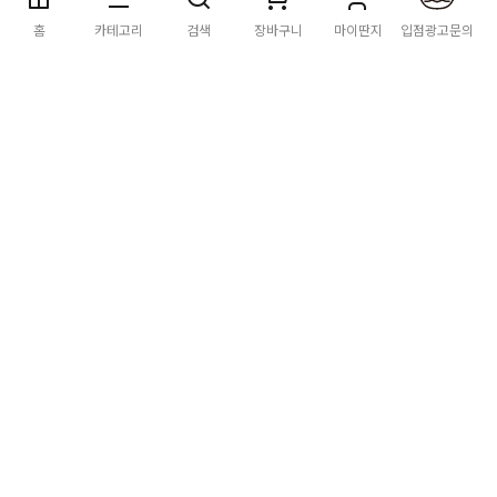
딴지마켓
이용약관
개인정보처리방침
입점·광고문의
홈
카테고리
검색
장바구니
마이딴지
입점광고문의
공지사항
2026년 8월 카드사 무이자할부 이벤트 안내
[공지] "오페라 맛 좀 봐라" 26년 6월~7월 공연 판매 페이지 오
픈 시간 공지
[공지] 딴지마켓 상품 타 몰 불법 등록 및 판매 금지 안내
딴지마켓 정보
마켓소개
이용안내
입점안내
딴지일보
딴지방송국
(주)딴지그룹
사업장소재지: (03742) 서울특별시 서대문구 충정로 20, 2층
사업자등록번호: 105-86-08349
대표자: 김어준
통신판매업신고: 2016-서울서대문-0408
고객센터