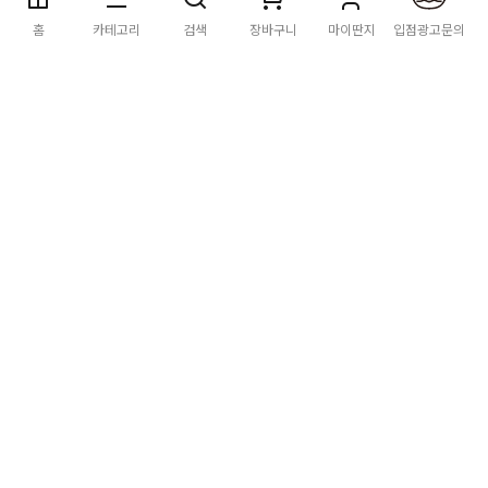
딴지마켓
이용약관
개인정보처리방침
입점·광고문의
홈
카테고리
검색
장바구니
마이딴지
입점광고문의
공지사항
2026년 8월 카드사 무이자할부 이벤트 안내
[공지] "오페라 맛 좀 봐라" 26년 6월~7월 공연 판매 페이지 오
픈 시간 공지
[공지] 딴지마켓 상품 타 몰 불법 등록 및 판매 금지 안내
딴지마켓 정보
마켓소개
이용안내
입점안내
딴지일보
딴지방송국
(주)딴지그룹
사업장소재지: (03742) 서울특별시 서대문구 충정로 20, 2층
사업자등록번호: 105-86-08349
대표자: 김어준
통신판매업신고: 2016-서울서대문-0408
고객센터