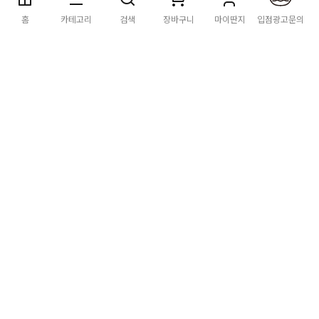
딴지마켓
이용약관
개인정보처리방침
입점·광고문의
홈
카테고리
검색
장바구니
마이딴지
입점광고문의
공지사항
[공지] "오페라 맛 좀 봐라" 26년 9월~10월 공연 판매 페이지
오픈 시간 공지
2026년 8월 카드사 무이자할부 이벤트 안내
[공지] 딴지마켓 상품 타 몰 불법 등록 및 판매 금지 안내
딴지마켓 정보
마켓소개
이용안내
입점안내
딴지일보
딴지방송국
(주)딴지그룹
사업장소재지: (03742) 서울특별시 서대문구 충정로 20, 2층
사업자등록번호: 105-86-08349
대표자: 김어준
통신판매업신고: 2016-서울서대문-0408
고객센터